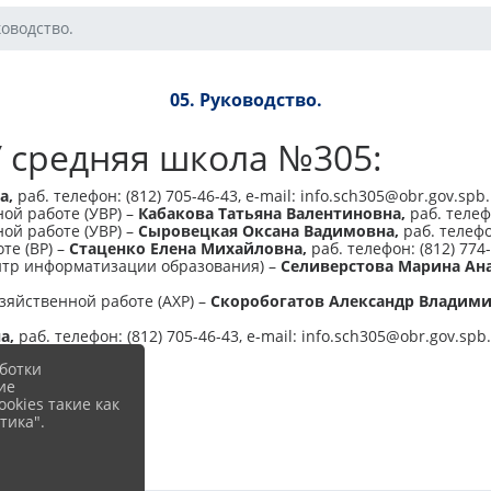
ководство.
05. Руководство.
средняя школа №305:
а,
раб. телефон: (812) 705-46-43, e-mail: info.sch305@obr.gov.spb
ой работе (УВР) –
Кабакова Татьяна Валентиновна
,
раб. телефо
ой работе (УВР) –
Сыровецкая Оксана Вадимовна
,
раб. телефон
те (ВР) –
Стаценко Елена Михайловна
,
раб. телефон: (812) 774-
нтр информатизации образования) –
Селиверстова Марина Ан
зяйственной работе (АХР) –
Скоробогатов Александр Владим
на
,
раб. телефон: (812) 705-46-43, e-mail: info.sch305@obr.gov.spb
ботки
ие
okies такие как
тика".