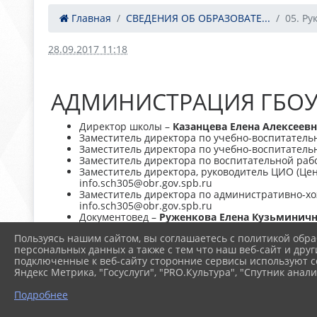
Главная
СВЕДЕНИЯ ОБ ОБРАЗОВАТЕ...
05. Ру
28.09.2017 11:18
АДМИНИСТРАЦИЯ ГБОУ 
Директор школы –
Казанцева Елена Алексеевн
Заместитель директора по учебно-воспитательн
Заместитель директора по учебно-воспитательн
Заместитель директора по воспитательной рабо
Заместитель директора, руководитель ЦИО (Це
info.sch305@obr.gov.spb.ru
Заместитель директора по административно-хо
info.sch305@obr.gov.spb.ru
Документовед –
Руженкова Елена Кузьминич
Пользуясь нашим сайтом, вы соглашаетесь с политикой обра
персональных данных а также с тем что наш веб-сайт и друг
подключенные к веб-сайту сторонние сервисы используют co
Яндекс Метрика, "Госуслуги", "PRO.Культура", "Спутник анали
Подробнее